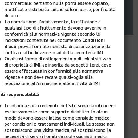
commerciale: pertanto nulla potrà essere copiato,
modificato distribuito, anche solo in parte, per finalità
di lucro.
© 2022
IMI Intergruppo Melanoma Italiano
All rights reserved.
La riproduzione, l’adattamento, la diffusione e
Powered by Hippocrates Sintech Srl
qualsiasi tipo di sfruttamento devono avvenire in
conformità alla normativa vigente secondo le
indicazioni contenute nel documento
Condizioni
d’uso
, previa formale richiesta di autorizzazione da
inoltrare all’indirizzo e-mail della segreteria
IMI
.
Qualsiasi forma di collegamento o di link ai siti web
di proprietà di
IMI
, se inserita da soggetti terzi, deve
essere effettuata in conformità alla normativa
vigente e non deve recare qualsivoglia alla
reputazione, all’immagine e alle attività di
IMI
.
iti responsabilità
Le informazioni contenute nel Sito sono da intendersi
esclusivamente come supporto didattico. In alcun
modo devono essere intese come consiglio medico
per condizioni o trattamenti individuali. Le stesse non
sostituiscono una visita medica, né sostituiscono la
necessità di servizi forniti da professionisti medici.