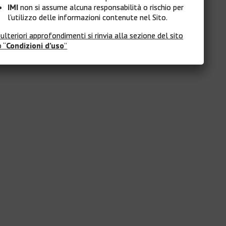
IMI
non si assume alcuna responsabilità o rischio per
l’utilizzo delle informazioni contenute nel Sito.
 ulteriori approfondimenti si rinvia alla sezione del sito
 “
Condizioni d’uso
”