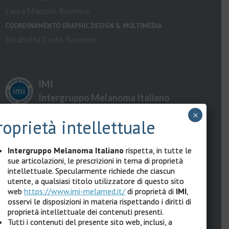
Laura Mazzoni, Ravenna
COORDINAMENTO GRAPHIC DESIGN & MULTIMEDIA
Elisabetta Costa, Ravenna
IMI
Intergruppo Melanoma Italiano
×
roprietà intellettuale
Via XII Ottobre 1 – 16121 Genova
Intergruppo Melanoma Italiano
rispetta, in tutte le
Tel: 010 8907874
sue articolazioni, le prescrizioni in tema di proprietà
intellettuale. Specularmente richiede che ciascun
Cell: 389 1862272
utente, a qualsiasi titolo utilizzatore di questo sito
web
https://www.imi-melamed.it/
di proprietà di
IMI
,
PEC:
intergruppomelanomaitaliano@messaggipec.it
osservi le disposizioni in materia rispettando i diritti di
proprietà intellettuale dei contenuti presenti.
Sito Internet:
www.melanomaimi.it
Tutti i contenuti del presente sito web, inclusi, a