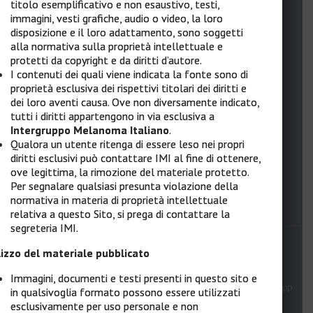
titolo esemplificativo e non esaustivo, testi,
immagini, vesti grafiche, audio o video, la loro
disposizione e il loro adattamento, sono soggetti
Quick Links
alla normativa sulla proprietà intellettuale e
protetti da copyright e da diritti d’autore.
I contenuti dei quali viene indicata la fonte sono di
proprietà esclusiva dei rispettivi titolari dei diritti e
dei loro aventi causa. Ove non diversamente indicato,
Home
tutti i diritti appartengono in via esclusiva a
Cos’è MelaMEd
Intergruppo Melanoma Italiano
.
Qualora un utente ritenga di essere leso nei propri
Faculty
diritti esclusivi può contattare IMI al fine di ottenere,
ove legittima, la rimozione del materiale protetto.
Infografica Centri IMI
Per segnalare qualsiasi presunta violazione della
normativa in materia di proprietà intellettuale
FAD Asincrona
relativa a questo Sito, si prega di contattare la
segreteria IMI.
lizzo del materiale pubblicato
Privacy Policy
Condizioni d’uso
Immagini, documenti e testi presenti in questo sito e
Help Desk: (+39) 344 02.75.340 – (+39) 010 54.54.849 –
help@hipp
in qualsivoglia formato possono essere utilizzati
ocrates-sintech.it
esclusivamente per uso personale e non