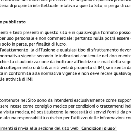
ria di proprietà intellettuale relativa a questo Sito, si prega di co
le pubblicato
nti e testi presenti in questo sito e in qualsivoglia formato posso
per uso personale e non commerciale: pertanto nulla potrà essere 
IMI
 solo in parte, per finalità di lucro.
 l’adattamento, la diffusione e qualsiasi tipo di sfruttamento devo
Intergruppo Melanoma Italiano
 normativa vigente secondo le indicazioni contenute nel document
chiesta di autorizzazione da inoltrare all’indirizzo e-mail della seg
i collegamento o di link ai siti web di proprietà di
IMI
, se inserita 
Via XII Ottobre 1 – 16121 Genova
a in conformità alla normativa vigente e non deve recare qualsivog
le attività di
IMI
.
Tel: 010 8907874
Cell: 389 1862272
contenute nel Sito sono da intendersi esclusivamente come support
re intese come consiglio medico per condizioni o trattamenti indiv
PEC:
intergruppomelanomaitaliano@messaggipec.it
 visita medica, né sostituiscono la necessità di servizi forniti da pr
 alcuna responsabilità o rischio per l’utilizzo delle informazioni co
Sito Internet:
www.melanomaimi.it
imenti si rinvia alla sezione del sito web “
Condizioni d’uso
”