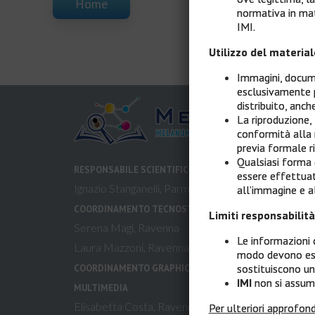
Home
normativa in mate
IMI.
Utilizzo del materia
Immagini, docume
esclusivamente 
distribuito, anche
La riproduzione,
conformità alla
previa formale ri
Qualsiasi forma d
RESPONSABILE SCIENTIFICO
essere effettuat
Ignazio Stanganelli, Parma, Meldola (FC)
all’immagine e al
COORDINAMENTO TECNOSTRUTTURA
Limiti responsabilità
Serena Magi, Ravenna
Le informazioni 
Laura Mazzoni, Ravenna
modo devono esse
sostituiscono una
COORDINAMENTO GRAPHIC DESIGN &
IMI
non si assume
MULTIMEDIA
Elisabetta Costa, Ravenna
Per ulteriori approfond