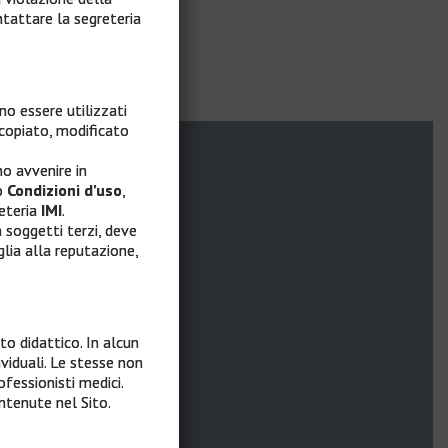
ntattare la segreteria
no essere utilizzati
copiato, modificato
Quick Links
no avvenire in
o
Condizioni d’uso
,
reteria
IMI
.
da soggetti terzi, deve
Home
lia alla reputazione,
Cos’è MelaMEd
Faculty
o didattico. In alcun
Infografica Centri IMI
iduali. Le stesse non
ofessionisti medici.
FAD Asincrona
ntenute nel Sito.