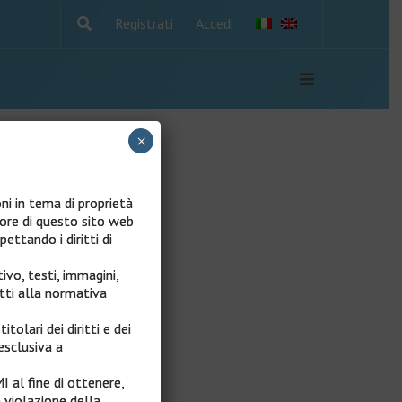
Registrati
Accedi
×
oni in tema di proprietà
tore di questo sito web
pettando i diritti di
ivo, testi, immagini,
etti alla normativa
tolari dei diritti e dei
esclusiva a
I al fine di ottenere,
 violazione della