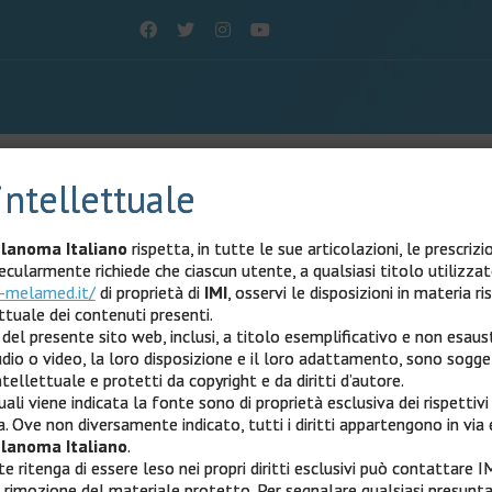
utenti registrati
intellettuale
lanoma Italiano
rispetta, in tutte le sue articolazioni, le prescrizi
i registrati.
pecularmente richiede che ciascun utente, a qualsiasi titolo utilizza
-melamed.it/
di proprietà di
IMI
, osservi le disposizioni in materia ris
ttuale dei contenuti presenti.
 del presente sito web, inclusi, a titolo esemplificativo e non esaust
audio o video, la loro disposizione e il loro adattamento, sono sogg
'accesso.
ntellettuale e protetti da copyright e da diritti d’autore.
ali viene indicata la fonte sono di proprietà esclusiva dei rispettivi ti
. Ove non diversamente indicato, tutti i diritti appartengono in via 
lanoma Italiano
.
 ritenga di essere leso nei propri diritti esclusivi può contattare IM
a rimozione del materiale protetto. Per segnalare qualsiasi presunta