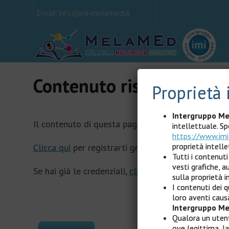
Email:
info@imi-melamed.it
Contenuto riservato agli 
Proprietà 
Intergruppo Me
Il contenuto di questa pagina è riservato agli utent
intellettuale. S
https://www.imi
proprietà intelle
Clicca qui
per registrarti gratuitamente.
Tutti i contenuti
vesti grafiche, 
Se hai già le credenziali,
clicca qui
per effettuare l
sulla proprietà i
I contenuti dei qu
loro aventi causa
Intergruppo Me
Qualora un utente
ove legittima, l