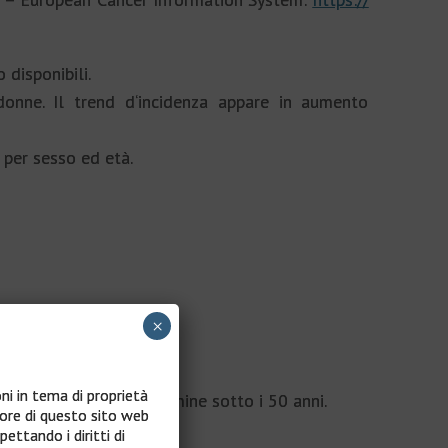
 disponibili.
onne. Il trend d‘incidenza appare in aumento
 per sesso ed età.
×
oni in tema di proprietà
più frequente nelle femmine sotto i 50 anni.
tore di questo sito web
pettando i diritti di