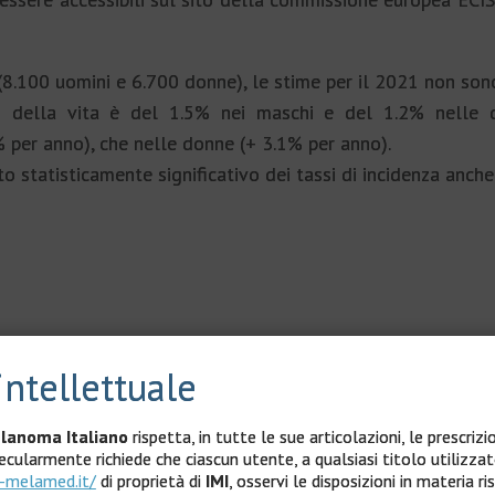
(8.100 uomini e 6.700 donne), le stime per il 2021 non sono
o della vita è del 1.5% nei maschi e del 1.2% nelle d
4% per anno), che nelle donne (+ 3.1% per anno).
statisticamente significativo dei tassi di incidenza anche
intellettuale
lanoma Italiano
rispetta, in tutte le sue articolazioni, le prescrizi
tumore più frequente nei maschi sotto i 50 anni e il terzo 
pecularmente richiede che ciascun utente, a qualsiasi titolo utilizza
-melamed.it/
di proprietà di
IMI
, osservi le disposizioni in materia ris