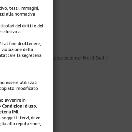
ivo, testi, immagini,
etti alla normativa
tolari dei diritti e dei
esclusiva a
I al fine di ottenere,
 violazione della
ntattare la segreteria
e con un evidente trend decrescente Nord-Sud: i
alia.
no essere utilizzati
copiato, modificato
no avvenire in
o
Condizioni d’uso
,
reteria
IMI
.
da soggetti terzi, deve
lia alla reputazione,