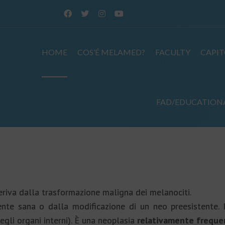
HOME
COS’É MELAMED?
FACULTY
CAPIT
FAD/EDUCATION
iva dalla trasformazione maligna dei melanociti.
te sana o dalla modificazione di un neo preesistente. 
gli organi interni). È una neoplasia
relativamente freque