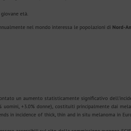
n giovane età.
nnualmente nel mondo interessa le popolazioni di
Nord-Am
contato un aumento statisticamente significativo dell’inci
0% uomini, +3.0% donne), costituiti principalmente dai me
ends in incidence of thick, thin and in situ melanoma in E
o essere accessibili sul sito della commissione europea E