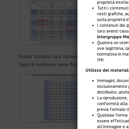
proprietà intelle
Tutti i contenuti
vesti grafiche, 
sulla proprietà i
I contenuti dei qu
loro aventi causa
Intergruppo Me
Qualora un utente
ove legittima, l
normativa in mate
Esiste tuttavia una notevole variabilità geogra
IMI.
tassi di incidenza sono fino a due volte più bassi n
Utilizzo del materia
Immagini, docume
esclusivamente 
distribuito, anche
La riproduzione,
conformità alla
previa formale ri
Qualsiasi forma d
essere effettuat
all’immagine e al