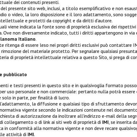
ttuale dei contenuti presenti.
 del presente sito web, inclusi, a titolo esemplificativo e non esaust
audio o video, la loro disposizione e il loro adattamento, sono sogg
ntellettuale e protetti da copyright e da diritti d’autore.
ali viene indicata la fonte sono di proprietà esclusiva dei rispettivi ti
. Ove non diversamente indicato, tutti i diritti appartengono in via 
lanoma Italiano
.
 ritenga di essere leso nei propri diritti esclusivi può contattare IM
a rimozione del materiale protetto. Per segnalare qualsiasi presunta
ria di proprietà intellettuale relativa a questo Sito, si prega di co
fica nell’incidenza del melanoma cutaneo nel nostro Paes
el Sud Italia rispetto a quelli nelle aree del Centro-Nord It
le pubblicato
nti e testi presenti in questo sito e in qualsivoglia formato posso
per uso personale e non commerciale: pertanto nulla potrà essere 
 solo in parte, per finalità di lucro.
 l’adattamento, la diffusione e qualsiasi tipo di sfruttamento devo
 normativa vigente secondo le indicazioni contenute nel document
chiesta di autorizzazione da inoltrare all’indirizzo e-mail della seg
i collegamento o di link ai siti web di proprietà di
IMI
, se inserita 
a in conformità alla normativa vigente e non deve recare qualsivog
le attività di
IMI
.