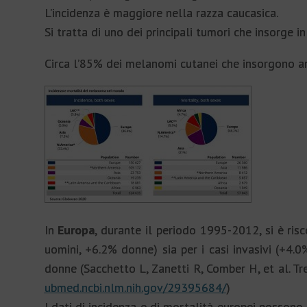
L’incidenza è maggiore nella razza caucasica.
Si tratta di uno dei principali tumori che insorge i
Circa l’85% dei melanomi cutanei che insorgono a
In
Europa
, durante il periodo 1995-2012, si è ris
uomini, +6.2% donne) sia per i casi invasivi (+4.
donne (Sacchetto L, Zanetti R, Comber H, et al. Tr
ubmed.ncbi.nlm.nih.gov/29395684/
)
I dati di incidenza e di mortalità europei posson