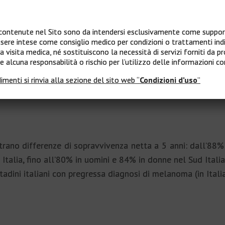
dizzata per età è dell’87,8% per gli uomini e dell’90,8% pe
contenute nel Sito sono da intendersi esclusivamente come support
re intese come consiglio medico per condizioni o trattamenti indiv
 visita medica, né sostituiscono la necessità di servizi forniti da pr
 alcuna responsabilità o rischio per l’utilizzo delle informazioni co
imenti si rinvia alla sezione del sito web “
Condizioni d’uso
”
strano differenze di sopravvivenza netta a 5 anni: dall’88
Italia, fino all’80% in uomini e 84% in donne nel Sud Itali
adini italiani con pregressa diagnosi di melanoma (in Italia