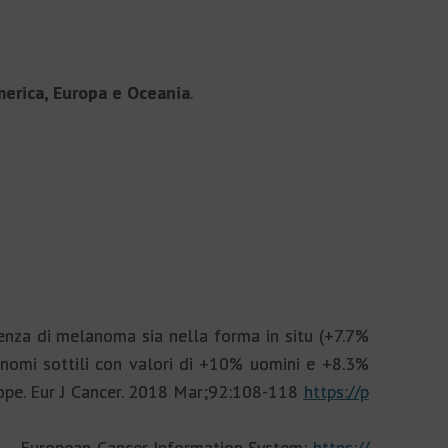
erica, Europa e Oceania
.
denza di melanoma sia nella forma in situ (+7.7%
lanomi sottili con valori di +10% uomini e +8.3%
urope. Eur J Cancer. 2018 Mar;92:108-118
https://p
CIS – European Cancer Information System:
https://