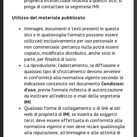
proprietà intellettuale relativa a questo Sito, si
RESPONSABILE SCIENTIFICO
prega di contattare la segreteria IMI.
Ignazio Stanganelli, Parma, Meldola (FC)
Utilizzo del materiale pubblicato
COORDINAMENTO TECNOSTRUTTURA
Serena Magi, Ravenna
Immagini, documenti e testi presenti in questo
sito e in qualsivoglia formato possono essere
Laura Mazzoni, Ravenna
utilizzati esclusivamente per uso personale e
COORDINAMENTO GRAPHIC DESIGN & MULTIMEDIA
non commerciale: pertanto nulla potrà essere
Elisabetta Costa, Ravenna
copiato, modificato distribuito, anche solo in
parte, per finalità di lucro.
La riproduzione, l’adattamento, la diffusione e
qualsiasi tipo di sfruttamento devono avvenire
in conformità alla normativa vigente secondo le
IMI
indicazioni contenute nel documento
Condizioni
Intergruppo Melanoma Italiano
d’uso
, previa formale richiesta di autorizzazione
da inoltrare all’indirizzo e-mail della segreteria
IMI
.
Via XII Ottobre 1 – 16121 Genova
Qualsiasi forma di collegamento o di link ai siti
web di proprietà di
IMI
, se inserita da soggetti
Tel: 010 8907874
terzi, deve essere effettuata in conformità alla
normativa vigente e non deve recare qualsivoglia
Cell: 389 1862272
alla reputazione, all’immagine e alle attività di