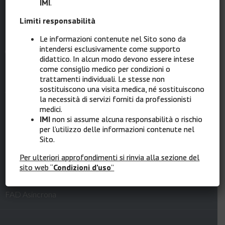
IMI
.
PEC:
intergruppomelanomaitaliano@messaggipec.it
Limiti responsabilità
Sito Internet:
www.melanomaimi.it
Le informazioni contenute nel Sito sono da
intendersi esclusivamente come supporto
didattico. In alcun modo devono essere intese
come consiglio medico per condizioni o
Quick Links
trattamenti individuali. Le stesse non
sostituiscono una visita medica, né sostituiscono
la necessità di servizi forniti da professionisti
medici.
IMI
non si assume alcuna responsabilità o rischio
Home
per l’utilizzo delle informazioni contenute nel
Sito.
Cos’è MelaMEd
Per ulteriori approfondimenti si rinvia alla sezione del
Faculty
sito web “
Condizioni d’uso
”
Infografica Centri IMI
FAD Asincrona