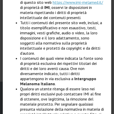
di questo sito web
https://www.imi-melamed.it/
Clicca qui
per registrarti gratuitamente.
di proprietà di
IMI
, osservi le disposizioni in
materia rispettando i diritti di proprietà
Se hai già le credenziali,
clicca qui
per effettuare
intellettuale dei contenuti presenti.
l'accesso.
Tutti i contenuti del presente sito web, inclusi, a
titolo esemplificativo e non esaustivo, testi,
immagini, vesti grafiche, audio o video, la loro
disposizione e il loro adattamento, sono
soggetti alla normativa sulla proprietà
intellettuale e protetti da copyright e da diritti
Home
d’autore.
I contenuti dei quali viene indicata la fonte sono
di proprietà esclusiva dei rispettivi titolari dei
diritti e dei loro aventi causa. Ove non
diversamente indicato, tutti i diritti
appartengono in via esclusiva a
Intergruppo
Melanoma Italiano
.
Qualora un utente ritenga di essere leso nei
propri diritti esclusivi può contattare IMI al fine
di ottenere, ove legittima, la rimozione del
materiale protetto. Per segnalare qualsiasi
presunta violazione della normativa in materia di