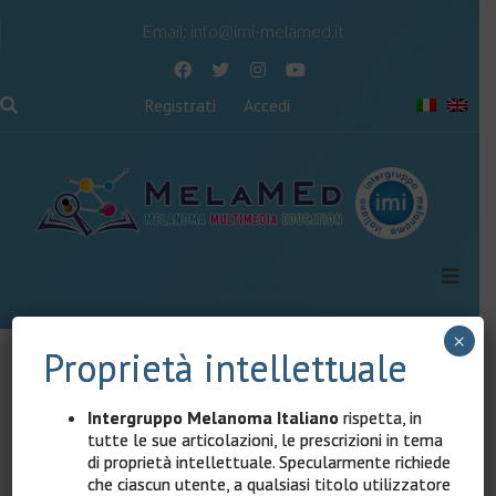
Email:
info@imi-melamed.it
Registrati
Accedi
×
Proprietà intellettuale
Contenuto riservato agli utenti registrati
Intergruppo Melanoma Italiano
rispetta, in
Il contenuto di questa pagina è riservato agli utenti
tutte le sue articolazioni, le prescrizioni in tema
registrati.
di proprietà intellettuale. Specularmente richiede
che ciascun utente, a qualsiasi titolo utilizzatore